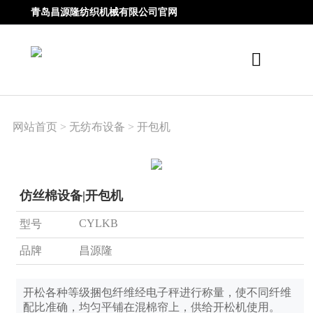
青岛昌源隆纺织机械有限公司官网
网站首页
>
无纺布设备
>
开包机
仿丝棉设备|开包机
CYLKB
型号
品牌
昌源隆
开松各种等级捆包纤维经电子秤进行称量，使不同纤维
配比准确，均匀平铺在混棉帘上，供给开松机使用。